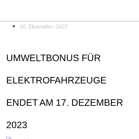
Search...
Zum
Ma
Inhalt
Me
springen
16. Dezember 2023
UMWELTBONUS FÜR
ELEKTROFAHRZEUGE
ENDET AM 17. DEZEMBER
2023