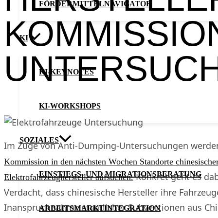
FÖRDERMITTELNAVIGATOR
KOMMISSION
KI
UNTERSUCH
KI-KEYNOTES
KI-WORKSHOPS
SOZIALES
Im Zuge von Anti-Dumping-Untersuchungen werden
Kommission in den nächsten Wochen Standorte chinesische
EINSTIEGS- UND MIGRATIONSBERATUNG
Konkret geht es da
Elektrofahrzeughersteller aufsuchen.
Verdacht, dass chinesische Hersteller ihre Fahrzeug
Inanspruchnahme staatlicher Subventionen aus Chi
ARBEITSMARKTINTEGRATION