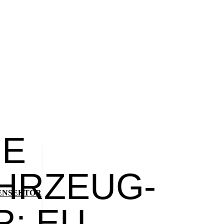
HE
HRZEUG-
ENSEKTOR
: EU-