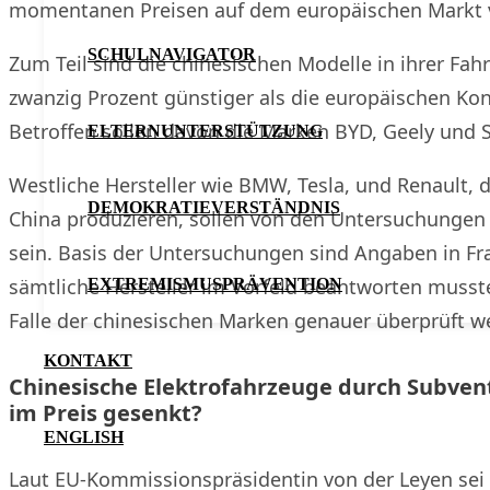
momentanen Preisen auf dem europäischen Markt 
SCHULNAVIGATOR
Zum Teil sind die chinesischen Modelle in ihrer Fah
zwanzig Prozent günstiger als die europäischen Ko
Betroffen sollen davon die Marken BYD, Geely und S
ELTERNUNTERSTÜTZUNG
Westliche Hersteller wie BMW, Tesla, und Renault, d
DEMOKRATIEVERSTÄNDNIS
China produzieren, sollen von den Untersuchungen 
sein. Basis der Untersuchungen sind Angaben in Fr
sämtliche Hersteller im Vorfeld beantworten muss
EXTREMISMUSPRÄVENTION
Falle der chinesischen Marken genauer überprüft w
KONTAKT
Chinesische Elektrofahrzeuge durch Subven
im Preis gesenkt?
ENGLISH
Laut EU-Kommissionspräsidentin von der Leyen sei d