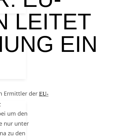
 LEITET
UNG EIN
 Ermittler der
EU-
r
bei um den
e nur unter
na zu den