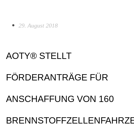
Zum
Main
Inhalt
Men
springen
29. August 2018
AOTY® STELLT
FÖRDERANTRÄGE FÜR
ANSCHAFFUNG VON 160
BRENNSTOFFZELLENFAHRZ