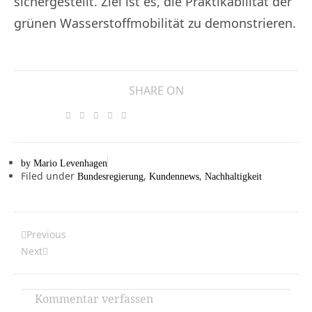
sichergestellt. Ziel ist es, die Praktikabilität der
grünen Wasserstoffmobilität zu demonstrieren.
SHARE ON
by
Mario Levenhagen
Filed under
,
,
Bundesregierung
Kundennews
Nachhaltigkeit
Previous
Zurück
Nächster
Next
Kommentar verfassen