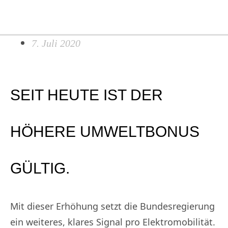
Search...
Zum
Ma
Inhalt
Me
springen
7. Juli 2020
SEIT HEUTE IST DER
HÖHERE UMWELTBONUS
GÜLTIG.
Mit dieser Erhöhung setzt die Bundesregierung
ein weiteres, klares Signal pro Elektromobilität.