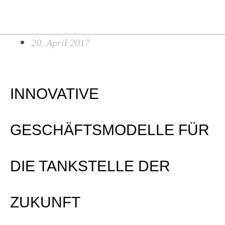
Search...
Zum
Ma
Inhalt
Me
springen
20. April 2017
INNOVATIVE
GESCHÄFTSMODELLE FÜR
DIE TANKSTELLE DER
ZUKUNFT