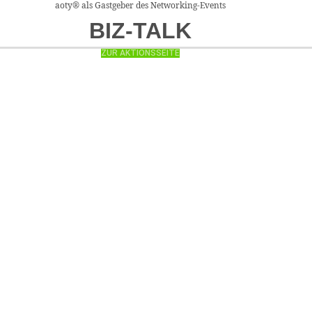
aoty® als Gastgeber des Networking-Events
Search...
Zum
Ma
Inhalt
BIZ-TALK
Me
springen
ZUR AKTIONSSEITE