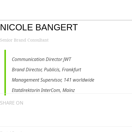
Search...
Zum
Ma
Inhalt
Me
springen
NICOLE BANGERT
Senior Brand Consultant
Communication Director JWT
Brand Director, Publicis, Frankfurt
Management Supervisor, 141 worldwide
Etatdirektorin InterCom, Mainz
SHARE ON