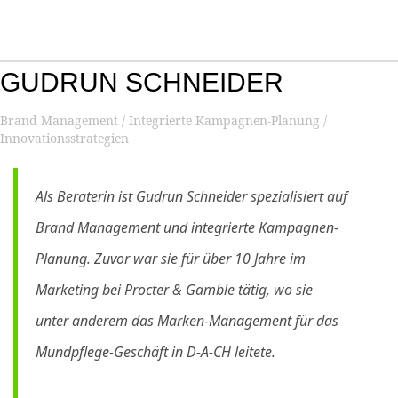
Search...
Zum
Ma
Inhalt
Me
springen
GUDRUN SCHNEIDER
Brand Management / Integrierte Kampagnen-Planung /
Innovationsstrategien
Als Beraterin ist Gudrun Schneider spezialisiert auf
Brand Management und integrierte Kampagnen-
Planung. Zuvor war sie für über 10 Jahre im
Marketing bei Procter & Gamble tätig, wo sie
unter anderem das Marken-Management für das
Mundpflege-Geschäft in D-A-CH leitete.