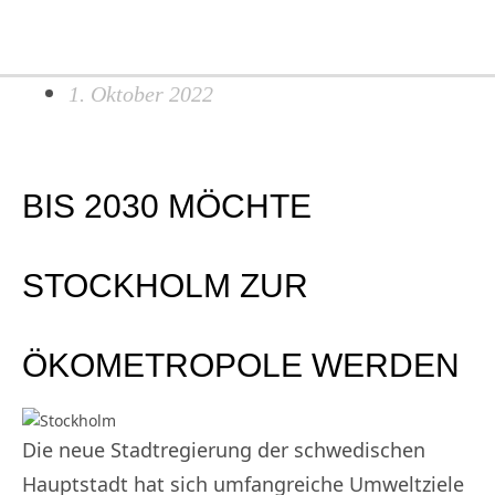
Search...
Zum
Ma
Inhalt
Me
springen
1. Oktober 2022
BIS 2030 MÖCHTE
STOCKHOLM ZUR
ÖKOMETROPOLE WERDEN
Die neue Stadtregierung der schwedischen
Hauptstadt hat sich umfangreiche Umweltziele