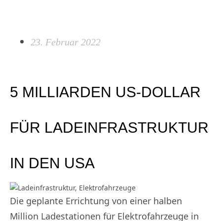
Search...
Zum
Main
Inhalt
Men
springen
23. Februar 2022
5 MILLIARDEN US-DOLLAR
FÜR LADEINFRASTRUKTUR
IN DEN USA
Die geplante Errichtung von einer halben
Million Ladestationen für Elektrofahrzeuge in