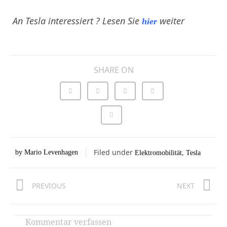
An Tesla interessiert ? Lesen Sie
weiter
hier
SHARE ON
Filed under
,
by
Mario Levenhagen
Elektromobilität
Tesla
Zurück
Nä
PREVIOUS
NEXT
Kommentar verfassen