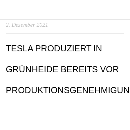
Zum
Ma
Inhalt
Me
springen
2. Dezember 2021
TESLA PRODUZIERT IN
GRÜNHEIDE BEREITS VOR
PRODUKTIONSGENEHMIGU