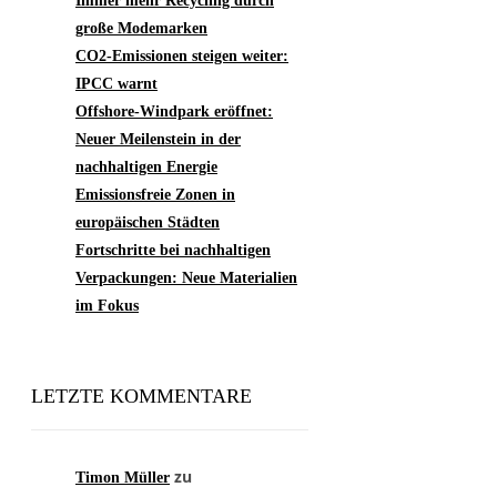
Immer mehr Recycling durch
große Modemarken
CO2-Emissionen steigen weiter:
IPCC warnt
Offshore-Windpark eröffnet:
Neuer Meilenstein in der
nachhaltigen Energie
Emissionsfreie Zonen in
europäischen Städten
Fortschritte bei nachhaltigen
Verpackungen: Neue Materialien
im Fokus
LETZTE KOMMENTARE
zu
Timon Müller