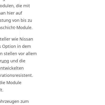
odulen, die mit
an hier auf
istung von bis zu
nschicht-Module.
eller wie Nissan
ls Option in dem
n stellen vor allem
r
ung
und die
entwickelten
rationsresistent.
 die Module
t.
fahrzeugen zum