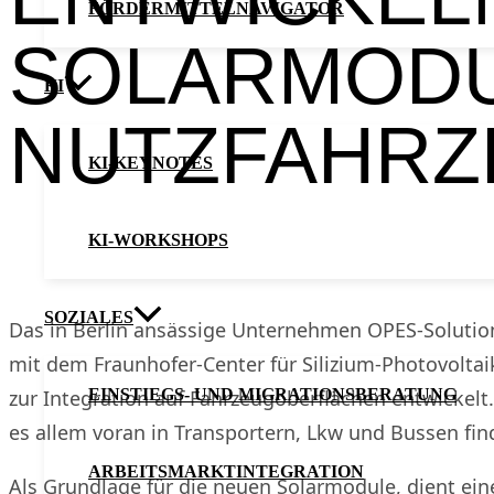
FÖRDERMITTELNAVIGATOR
SOLARMODU
KI
NUTZFAHRZ
KI-KEYNOTES
KI-WORKSHOPS
SOZIALES
Das in Berlin ansässige Unternehmen OPES-Soluti
mit dem Fraunhofer-Center für Silizium-Photovoltai
zur Integration auf Fahrzeugoberflächen entwickel
EINSTIEGS- UND MIGRATIONSBERATUNG
es allem voran in Transportern, Lkw und Bussen fin
ARBEITSMARKTINTEGRATION
Als Grundlage für die neuen Solarmodule, dient ein