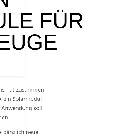
LE FÜR
EUGE
ons hat zusammen
k ein Solarmodul
t. Anwendung soll
den.
e gänzlich neue