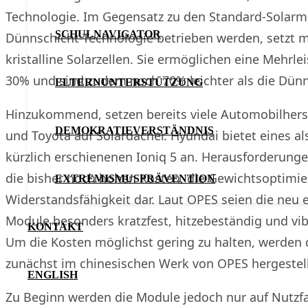
Technologie. Im Gegensatz zu den Standard-Solarm
SCHULNAVIGATOR
Dünnschicht-Technologie betrieben werden, setzt m
kristalline Solarzellen. Sie ermöglichen eine Mehrle
30% und sind zudem noch 70% leichter als die Dün
ELTERNUNTERSTÜTZUNG
Hinzukommend, setzen bereits viele Automobilherst
DEMOKRATIEVERSTÄNDNIS
und Toyota auf Solardächer. Hyundai bietet eines a
kürzlich erschienenen Ioniq 5 an. Herausforderunge
die bisher noch hohen Kosten, die Gewichtsoptimie
EXTREMISMUSPRÄVENTION
Widerstandsfähigkeit dar. Laut OPES seien die neu 
Module besonders kratzfest, hitzebeständig und vib
KONTAKT
Um die Kosten möglichst gering zu halten, werden
zunächst im chinesischen Werk von OPES hergestell
ENGLISH
Zu Beginn werden die Module jedoch nur auf Nutz